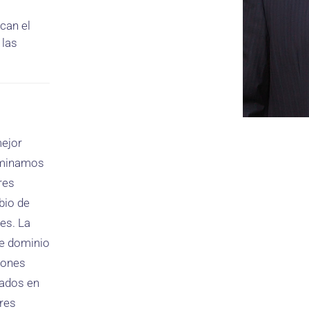
ican el
 las
mejor
aminamos
res
bio de
es. La
de dominio
iones
dados en
ores