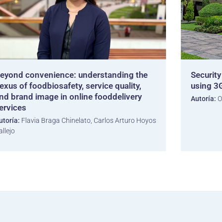
eyond convenience: understanding the
Securit
exus of foodbiosafety, service quality,
using 3
nd brand image in online fooddelivery
Autoría:
O
ervices
utoría:
Flavia Braga Chinelato, Carlos Arturo Hoyos
allejo