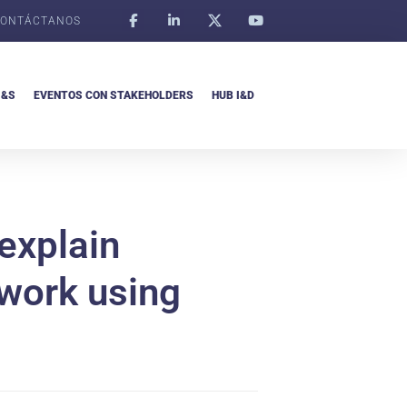
ONTÁCTANOS
I&S
EVENTOS CON STAKEHOLDERS
HUB I&D
 explain
ework using