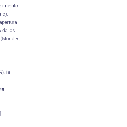
ndimiento
mo).
apertura
o de los
 (Morales,
19).
In
ng
]