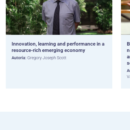
Innovation, learning and performance in a
B
resource-rich emerging economy
n
a
Autoría:
Gregory Joseph Scott
s
A
V