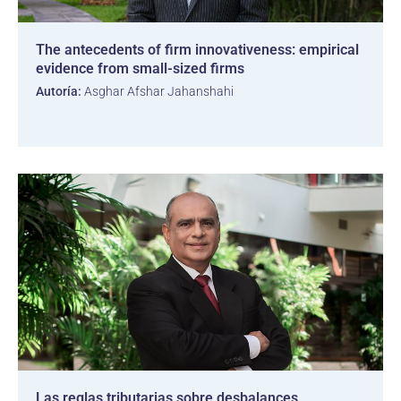
The antecedents of firm innovativeness: empirical
evidence from small-sized firms
Autoría:
Asghar Afshar Jahanshahi
Las reglas tributarias sobre desbalances