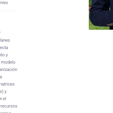
aníes
r
planes
recta
nto y
el modelo
anización
la
matrices
s) y
n el
s recursos