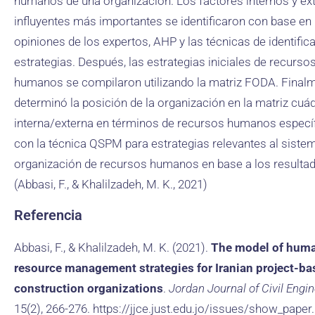
humanos de una organización. Los factores internos y ex
influyentes más importantes se identificaron con base en 
opiniones de los expertos, AHP y las técnicas de identific
estrategias. Después, las estrategias iniciales de recurso
humanos se compilaron utilizando la matriz FODA. Finalm
determinó la posición de la organización en la matriz cuá
interna/externa en términos de recursos humanos especí
con la técnica QSPM para estrategias relevantes al siste
organización de recursos humanos en base a los resulta
(Abbasi, F., & Khalilzadeh, M. K., 2021)
Referencia
Abbasi, F., & Khalilzadeh, M. K. (2021).
The model of hum
resource management strategies for Iranian project-ba
construction organizations
.
Jordan Journal of Civil Engi
15(2), 266-276. https://jjce.just.edu.jo/issues/show_paper