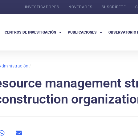
INVESTIGADORES
NOVEDADES
SUSCRÍBETE
C
CENTROS DE INVESTIGACIÓN
PUBLICACIONES
OBSERVATORIO 
Administración
/
esource management str
construction organizati