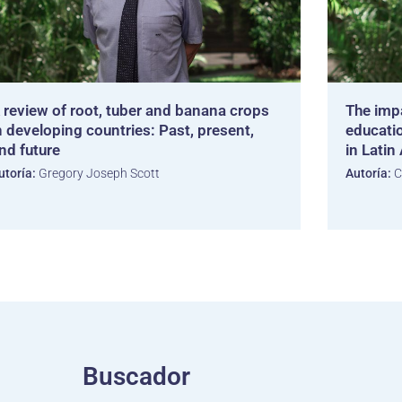
 review of root, tuber and banana crops
The impa
n developing countries: Past, present,
educatio
nd future
in Lati
utoría:
Gregory Joseph Scott
Autoría:
C
Buscador