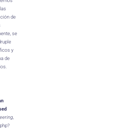
ternos
las
ación de
s
ente, se
druple
ficos y
ma de
dos.
an
sed
neering
,
.php?