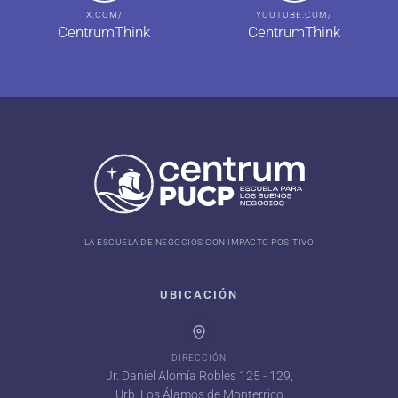
X.COM/
YOUTUBE.COM/
CentrumThink
CentrumThink
LA ESCUELA DE NEGOCIOS CON IMPACTO POSITIVO
UBICACIÓN
DIRECCIÓN
Jr. Daniel Alomía Robles 125 - 129,
Urb. Los Álamos de Monterrico