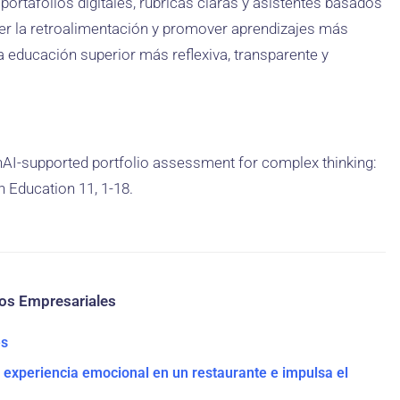
portafolios digitales, rúbricas claras y asistentes basados
cer la retroalimentación y promover aprendizajes más
 educación superior más reflexiva, transparente y
GenAI-supported portfolio assessment for complex thinking:
n Education 11, 1-18.
ios Empresariales
es
a experiencia emocional en un restaurante e impulsa el