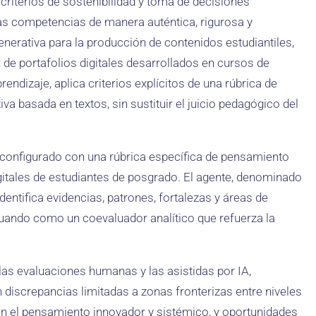
 criterios de sostenibilidad y toma de decisiones
stas competencias de manera auténtica, rigurosa y
 generativa para la producción de contenidos estudiantiles,
de portafolios digitales desarrollados en cursos de
ndizaje, aplica criterios explícitos de una rúbrica de
 basada en textos, sin sustituir el juicio pedagógico del
 configurado con una rúbrica específica de pensamiento
gitales de estudiantes de posgrado. El agente, denominado
dentifica evidencias, patrones, fortalezas y áreas de
actuando como un coevaluador analítico que refuerza la
 las evaluaciones humanas y las asistidas por IA,
 discrepancias limitadas a zonas fronterizas entre niveles
en el pensamiento innovador y sistémico, y oportunidades