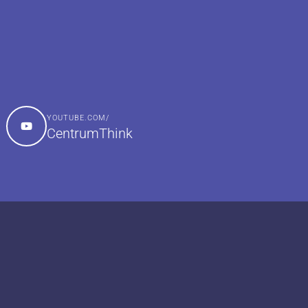
YOUTUBE.COM/
CentrumThink