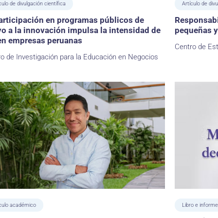
culo de divulgación científica
Artículo de divu
articipación en programas públicos de
Responsabi
o a la innovación impulsa la intensidad de
pequeñas y
en empresas peruanas
Centro de Es
o de Investigación para la Educación en Negocios
ículo académico
Libro e informe