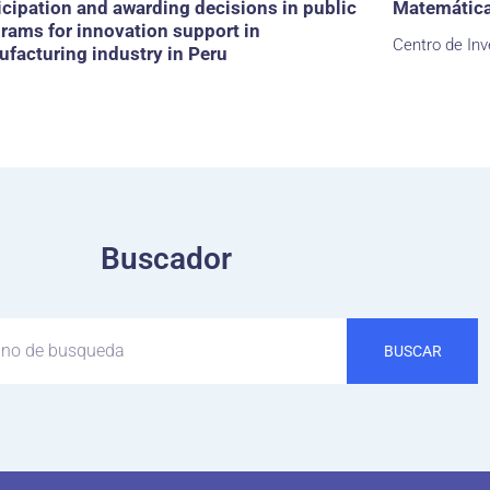
icipation and awarding decisions in public
Matemática 
rams for innovation support in
Centro de Inv
facturing industry in Peru
Buscador
BUSCAR