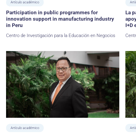
Artículo académico
Artí
Participation in public programmes for
La p
innovation support in manufacturing industry
apoy
in Peru
I+D 
Centro de Investigación para la Educación en Negocios
Centr
Artículo académico
Art