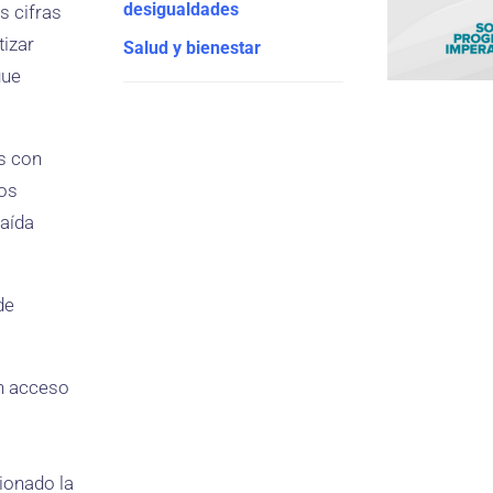
desigualdades
s cifras
izar
Salud y bienestar
gue
es con
los
caída
de
un acceso
sionado la