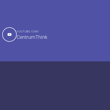
YOUTUBE.COM/
CentrumThink