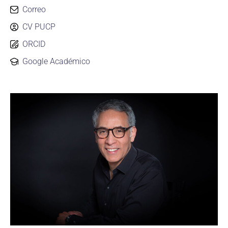
Correo
CV PUCP
ORCID
Google Académico