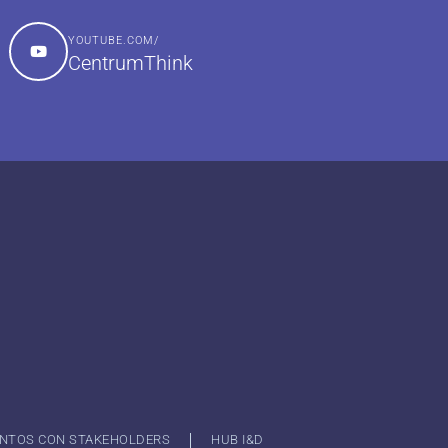
YOUTUBE.COM/
CentrumThink
NTOS CON STAKEHOLDERS
HUB I&D