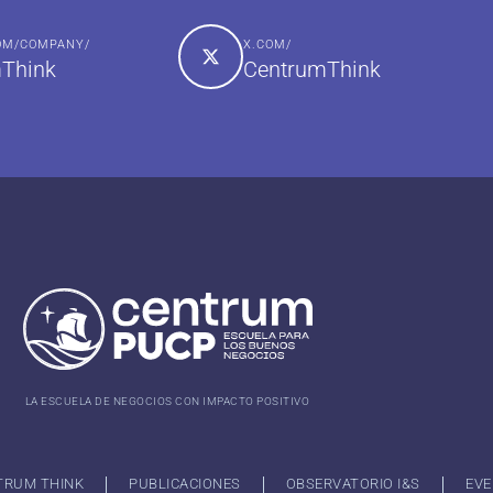
COM/COMPANY/
X.COM/
Think
CentrumThink
LA ESCUELA DE NEGOCIOS CON IMPACTO POSITIVO
TRUM THINK
PUBLICACIONES
OBSERVATORIO I&S
EVE