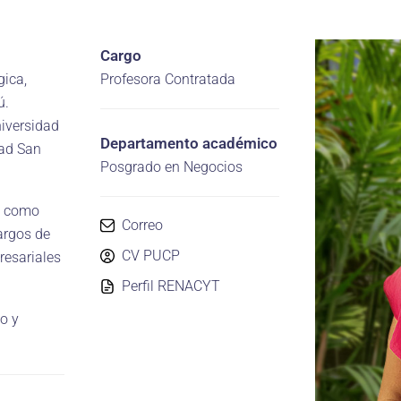
Cargo
gica,
Profesora Contratada
ú.
iversidad
Departamento académico
dad San
Posgrado en Negocios
o como
Correo
argos de
CV PUCP
resariales
Perfil RENACYT
o y