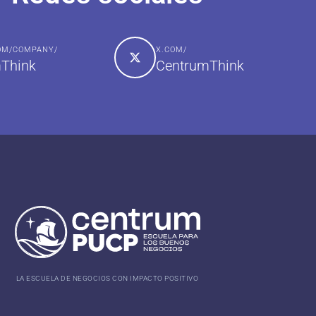
COM/COMPANY/
X.COM/
Think
CentrumThink
LA ESCUELA DE NEGOCIOS CON IMPACTO POSITIVO