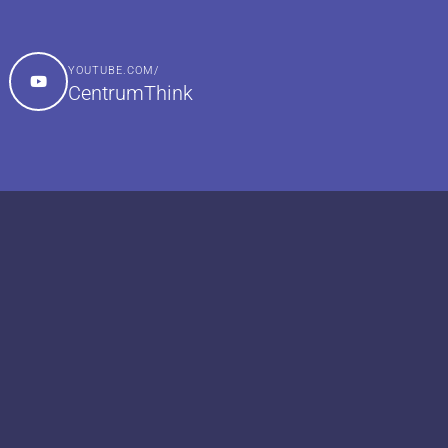
YOUTUBE.COM/
CentrumThink