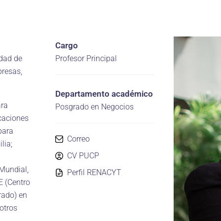
Cargo
idad de
Profesor Principal
resas,
Departamento académico
ara
Posgrado en Negocios
caciones
para
Correo
lia;
CV PUCP
 Mundial,
Perfil RENACYT
E (Centro
rado) en
otros