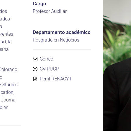
Cargo
ados
Profesor Auxiliar
tados
ia
Departamento académico
erentes
Posgrado en Negocios
ad, la
ruana
Correo
CV PUCP
Colorado
do
Perfil RENACYT
 Studies.
cation,
 Journal
mbién