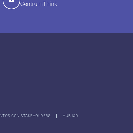
CentrumThink
NTOS CON STAKEHOLDERS
HUB I&D