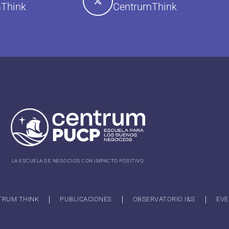
Think
CentrumThink
LA ESCUELA DE NEGOCIOS CON IMPACTO POSITIVO
TRUM THINK
PUBLICACIONES
OBSERVATORIO I&S
EVE