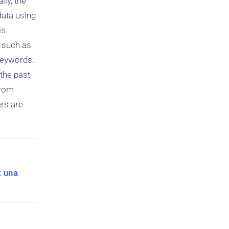
lly, the
data using
is
 such as
 keywords.
 the past
from
rs are
: una