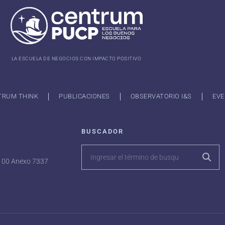
LA ESCUELA DE NEGOCIOS CON IMPACTO POSITIVO
TRUM THINK
PUBLICACIONES
OBSERVATORIO I&S
EVE
BUSCADOR
7100 Anexo 7337