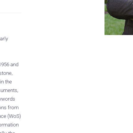
arly
 1956 and
stone,
in the
ocuments,
keywords
ions from
nce (WoS)
formation