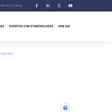
ONTÁCTANOS
I&S
EVENTOS CON STAKEHOLDERS
HUB I&D
mulación
/