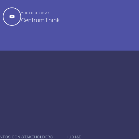
YOUTUBE.COM/
CentrumThink
NTOS CON STAKEHOLDERS
HUB I&D