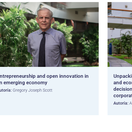
ntrepreneurship and open innovation in
Unpackin
n emerging economy
and eco
decisio
utoría:
Gregory Joseph Scott
corpora
Autoría:
A