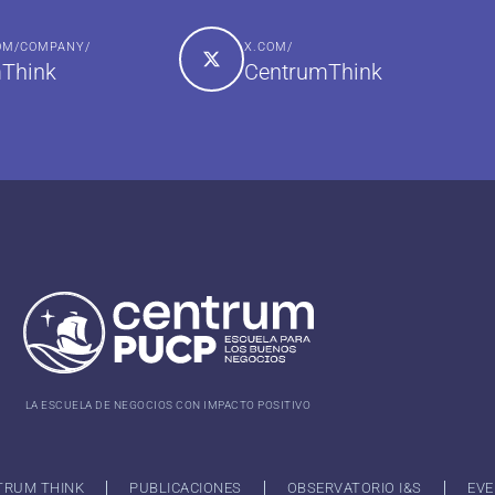
COM/COMPANY/
X.COM/
Think
CentrumThink
LA ESCUELA DE NEGOCIOS CON IMPACTO POSITIVO
TRUM THINK
PUBLICACIONES
OBSERVATORIO I&S
EVE