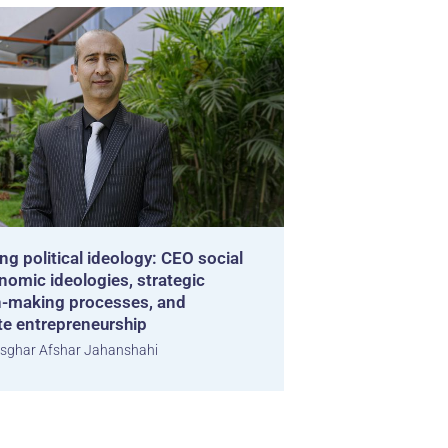
g political ideology: CEO social
nomic ideologies, strategic
n-making processes, and
te entrepreneurship
sghar Afshar Jahanshahi