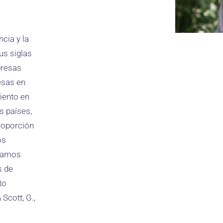
ncia y la
us siglas
presas
esas en
iento en
s países,
roporción
os
rmamos
s de
to
Scott, G.,