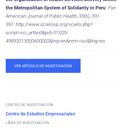
the Metropolitan System of Solidarity in Peru
.
Pan
American Journal of Public Health
, 33(6), 391-
397. http://www.scielosp.org/scielo.php?
script=sci_arttext&pid=S1020-
49892013000600002&lng=en&nrm=iso&tlng=es
VER ARTÍCULO DE INVESTIGACIÓN
CENTRO DE INVESTIGACIÓN
Centro de Estudios Empresariales