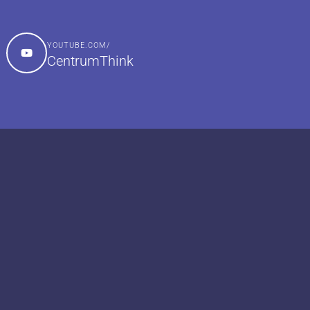
YOUTUBE.COM/
CentrumThink