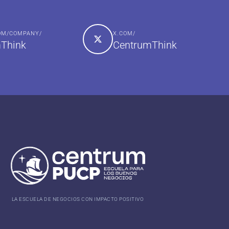
COM/COMPANY/
X.COM/
Think
CentrumThink
LA ESCUELA DE NEGOCIOS CON IMPACTO POSITIVO