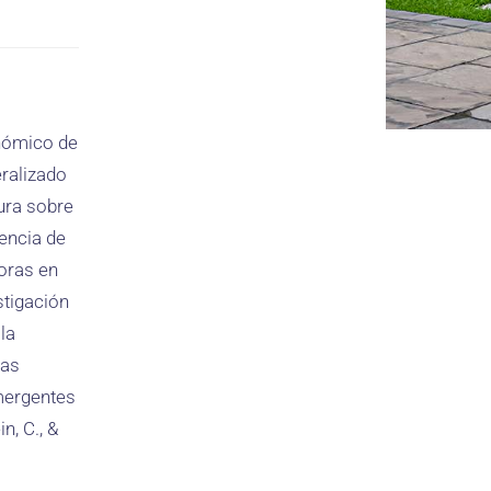
onómico de
ralizado
tura sobre
uencia de
oras en
stigación
la
las
mergentes
n, C., &