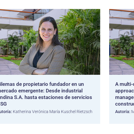
ilemas de propietario fundador en un
A multi
ercado emergente: Desde industrial
approac
ndina S.A. hasta estaciones de servicios
managem
SG
constru
utoría:
Katherina Verónica María Kuschel Rietzsch
Autoría:
M