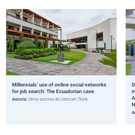
Millennials’ use of online social networks
D
for job search: The Ecuadorian case
m
A
Autoría:
Otros autores de Centrum Think
N
A