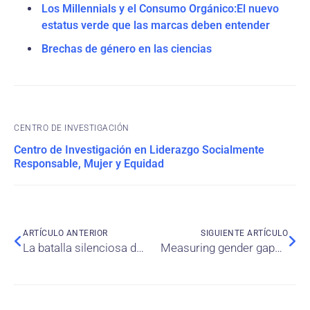
Los Millennials y el Consumo Orgánico:El nuevo
estatus verde que las marcas deben entender
Brechas de género en las ciencias
CENTRO DE INVESTIGACIÓN
Centro de Investigación en Liderazgo Socialmente
Responsable, Mujer y Equidad
ARTÍCULO ANTERIOR
SIGUIENTE ARTÍCULO
La batalla silenciosa del liderazgo femenino: los costos invisibles de sostenerse en posiciones de poder
Measuring gender gaps in financial literacy: evidence from Peru