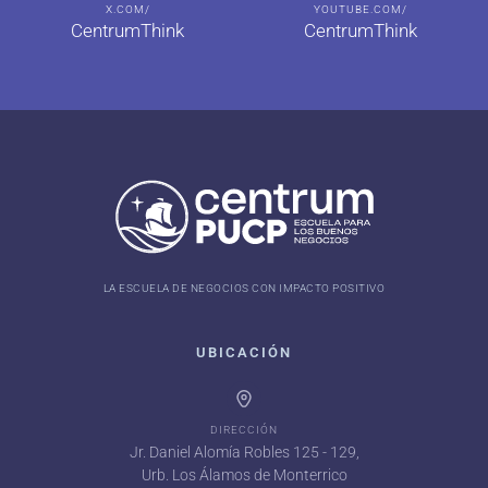
X.COM/
YOUTUBE.COM/
CentrumThink
CentrumThink
LA ESCUELA DE NEGOCIOS CON IMPACTO POSITIVO
UBICACIÓN
DIRECCIÓN
Jr. Daniel Alomía Robles 125 - 129,
Urb. Los Álamos de Monterrico