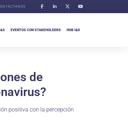
ONTÁCTANOS
I&S
EVENTOS CON STAKEHOLDERS
HUB I&D
iones de
onavirus?
ón positiva con la percepción