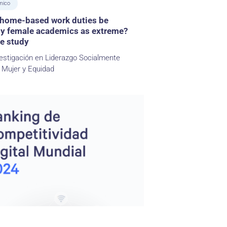
mico
home-based work duties be
by female academics as extreme?
ve study
estigación en Liderazgo Socialmente
 Mujer y Equidad