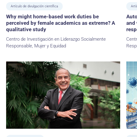
Artículo de divulgación científica
Artí
Why might home-based work duties be
Auto
perceived by female academics as extreme? A
and 
qualitative study
resp
Centro de Investigación en Liderazgo Socialmente
Centr
Responsable, Mujer y Equidad
Resp