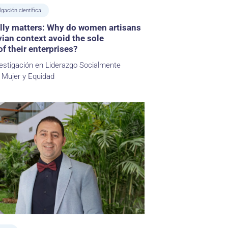
lgación científica
ally matters: Why do women artisans
vian context avoid the sole
f their enterprises?
estigación en Liderazgo Socialmente
 Mujer y Equidad