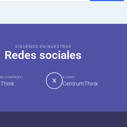
SÍGUENOS EN NUESTRAS
Redes sociales
COM/COMPANY/
X.COM/
Think
CentrumThink