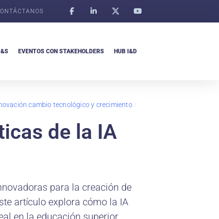
ONTÁCTANOS
I&S
EVENTOS CON STAKEHOLDERS
HUB I&D
novación cambio tecnológico y crecimiento
/
icas de la IA
innovadoras para la creación de
ste artículo explora cómo la IA
al en la educación superior.