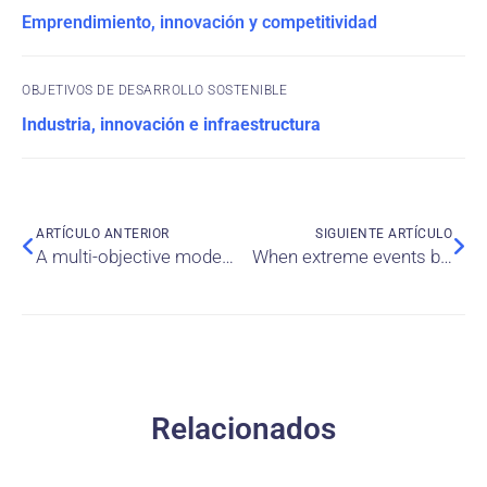
Emprendimiento, innovación y competitividad
OBJETIVOS DE DESARROLLO SOSTENIBLE
Industria, innovación e infraestructura
ARTÍCULO ANTERIOR
SIGUIENTE ARTÍCULO
A multi-objective model for cooperative delivery of customer orders using multiple trucks and UAVs considering weather conditions
When extreme events become the norm: how do artisan entrepreneurs adapt their entrepreneurial identity?
Relacionados