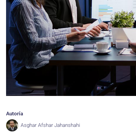
Autoría
Asghar Afshar Jahanshahi