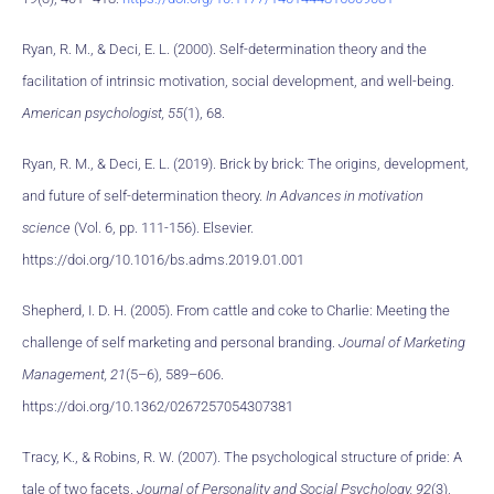
Ryan, R. M., & Deci, E. L. (2000). Self-determination theory and the
facilitation of intrinsic motivation, social development, and well-being.
American psychologist, 55
(1), 68.
Ryan, R. M., & Deci, E. L. (2019). Brick by brick: The origins, development,
and future of self-determination theory.
In Advances in motivation
science
(Vol. 6, pp. 111-156). Elsevier.
https://doi.org/10.1016/bs.adms.2019.01.001
Shepherd, I. D. H. (2005). From cattle and coke to Charlie: Meeting the
challenge of self marketing and personal branding.
Journal of Marketing
Management, 21
(5–6), 589–606.
https://doi.org/10.1362/0267257054307381
Tracy, K., & Robins, R. W. (2007). The psychological structure of pride: A
tale of two facets.
Journal of Personality and Social Psychology, 92
(3),