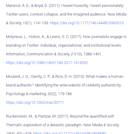
Marwick, A. E., & Boyd, D. (2011). I tweet honestly, I tweet passionately:
Twitter users, context collapse, and the imagined audience.
New Media
& Society, 13
(1), 114–133.
https://doi.org/10.1177/1461444810365313
Molyneux, L., Holton, A., & Lewis, S. C. (2017). How journalists engage in
branding on Twitter: Individual, organizational, and institutional levels.
Information, Communication & Society, 21
(10), 1386-1401.
https://doi.org/10.1080/1369118X.2017.1314532
Moulard, J. G., Garrity, C. P., & Rice, D. H. (2015). What makes a human
brand authentic? Identifying the antecedents of celebrity authenticity.
Psychology & marketing, 32
(2), 173-186.
https://doi.org/10.1002/mar.20771
Ruckenstein, M., & Pantzar, M. (2017). Beyond the quantified self:
Thematic exploration of a dataistic paradigm.
New Media & Society,
19
(3), 401–418.
https://doi.org/10.1177/1461444815609081