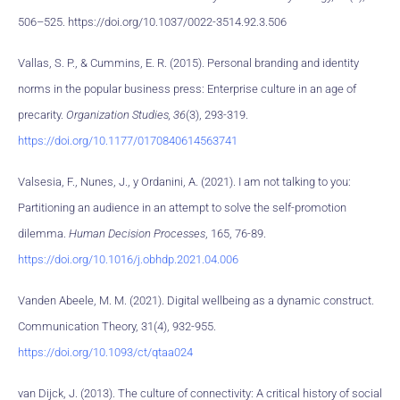
506–525. https://doi.org/10.1037/0022-3514.92.3.506
Vallas, S. P., & Cummins, E. R. (2015). Personal branding and identity
norms in the popular business press: Enterprise culture in an age of
precarity.
Organization Studies, 36
(3), 293-319.
https://doi.org/10.1177/0170840614563741
Valsesia, F., Nunes, J., y Ordanini, A. (2021). I am not talking to you:
Partitioning an audience in an attempt to solve the self-promotion
dilemma.
Human Decision Processes
, 165, 76-89.
https://doi.org/10.1016/j.obhdp.2021.04.006
Vanden Abeele, M. M. (2021). Digital wellbeing as a dynamic construct.
Communication Theory, 31(4), 932-955.
https://doi.org/10.1093/ct/qtaa024
van Dijck, J. (2013). The culture of connectivity: A critical history of social