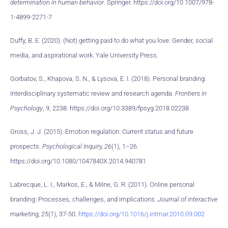
determination in human behavior
. Springer. https://doi.org/10.1007/978-
1-4899-2271-7
Duffy, B. E. (2020). (Not) getting paid to do what you love: Gender, social
media, and aspirational work. Yale University Press.
Gorbatov, S., Khapova, S. N., & Lysova, E. I. (2018). Personal branding:
Interdisciplinary systematic review and research agenda.
Frontiers in
Psychology
, 9, 2238. https://doi.org/10.3389/fpsyg.2018.02238
Gross, J. J. (2015). Emotion regulation: Current status and future
prospects.
Psychological Inquiry, 26
(1), 1–26.
https://doi.org/10.1080/1047840X.2014.940781
Labrecque, L. I., Markos, E., & Milne, G. R. (2011). Online personal
branding: Processes, challenges, and implications.
Journal of interactive
marketing, 25
(1), 37-50.
https://doi.org/10.1016/j.intmar.2010.09.002