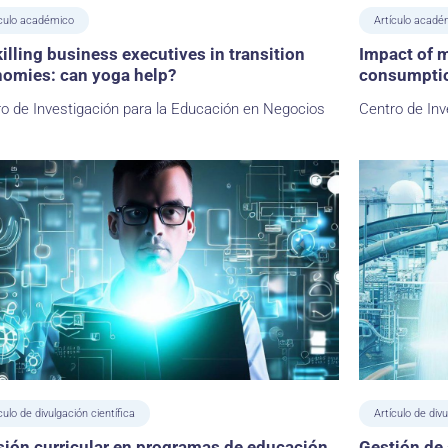
ículo académico
Artículo acadé
illing business executives in transition
Impact of m
omies: can yoga help?
consumpti
o de Investigación para la Educación en Negocios
Centro de Inv
culo de divulgación científica
Artículo de divu
sión curricular en programas de educación
Gestión de 