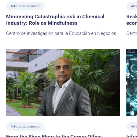
Artículo académico
Art
Minimising Catastrophic risk in Chemical
Resk
Industry: Role os Mindfulness
econ
Centro de Investigación para la Educación en Negocios
Centr
Artículo académico
Artí
From the Shop Floor to the Corner Office:
Infu