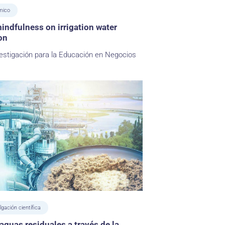
mico
indfulness on irrigation water
on
estigación para la Educación en Negocios
lgación científica
aguas residuales a través de la