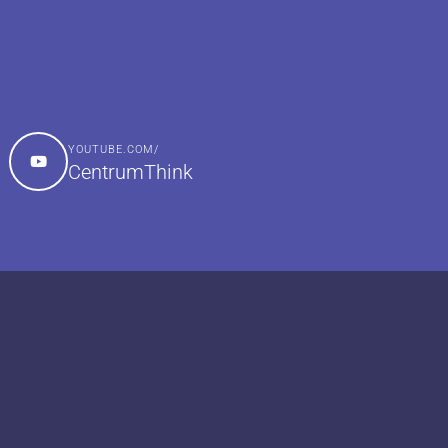
YOUTUBE.COM/
CentrumThink