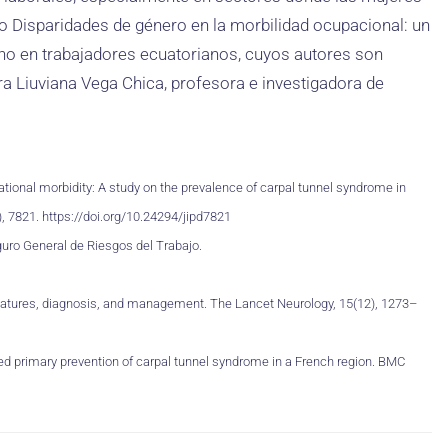
io Disparidades de género en la morbilidad ocupacional: un
iano en trabajadores ecuatorianos, cuyos autores son
 Liuviana Vega Chica, profesora e investigadora de
ational morbidity: A study on the prevalence of carpal tunnel syndrome in
), 7821. https://doi.org/10.24294/jipd7821
guro General de Riesgos del Trabajo.
cal features, diagnosis, and management. The Lancet Neurology, 15(12), 1273–
sed primary prevention of carpal tunnel syndrome in a French region. BMC