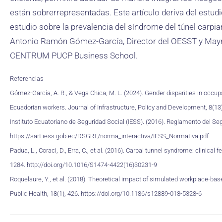
están sobrerrepresentadas. Este artículo deriva del estud
estudio sobre la prevalencia del síndrome del túnel carp
Antonio Ramón Gómez-García, Director del OESST y Mayra
CENTRUM PUCP Business School.
Referencias
Gómez-García, A. R., & Vega Chica, M. L. (2024). Gender disparities in occup
Ecuadorian workers. Journal of Infrastructure, Policy and Development, 8(13
Instituto Ecuatoriano de Seguridad Social (IESS). (2016). Reglamento del Se
https://sart.iess.gob.ec/DSGRT/norma_interactiva/IESS_Normativa.pdf
Padua, L., Coraci, D., Erra, C., et al. (2016). Carpal tunnel syndrome: clini
1284. http://doi.org/10.1016/S1474-4422(16)30231-9
Roquelaure, Y., et al. (2018). Theoretical impact of simulated workplace-ba
Public Health, 18(1), 426. https://doi.org/10.1186/s12889-018-5328-6