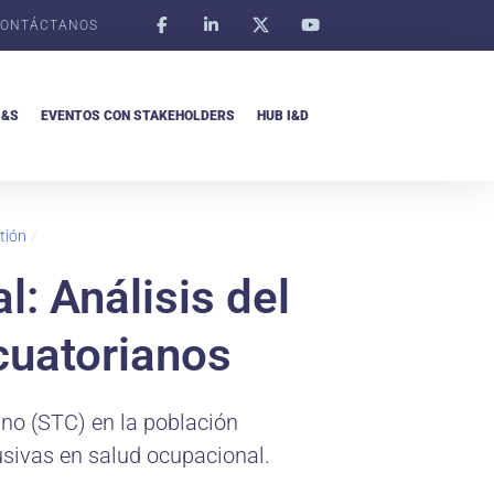
ONTÁCTANOS
I&S
EVENTOS CON STAKEHOLDERS
HUB I&D
tión
/
: Análisis del
cuatorianos
ano (STC) en la población
usivas en salud ocupacional.