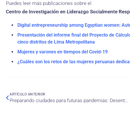
Puedes leer más publicaciones sobre el
Centro de Investigación en Liderazgo Socialmente Resp
Digital entrepreneurship among Egyptian women: Au
Presentación del informe final del Proyecto de Cálcu
cinco distritos de Lima Metropolitana
Mujeres y varones en tiempos del Covid-19
¿Cuáles son los retos de las mujeres peruanas dedica
ARTÍCULO ANTERIOR
Preparando ciudades para futuras pandemias: Desentrañando la influencia de variables urbanas y habitacionales en la incidencia del Covid-19 en Santiago de Chile