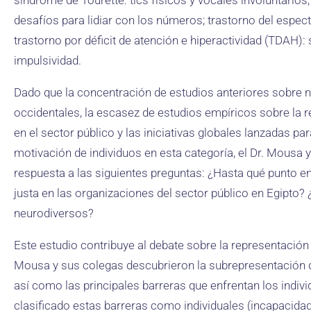
síndrome de Tourette: tics físicos y vocales involuntarios; di
desafíos para lidiar con los números; trastorno del espect
trastorno por déficit de atención e hiperactividad (TDAH):
impulsividad.
Dado que la concentración de estudios anteriores sobre n
occidentales, la escasez de estudios empíricos sobre la
en el sector público y las iniciativas globales lanzadas para
motivación de individuos en esta categoría, el Dr. Mousa
respuesta a las siguientes preguntas: ¿Hasta qué punto e
justa en las organizaciones del sector público en Egipto?
neurodiversos?
Este estudio contribuye al debate sobre la representación 
Mousa y sus colegas descubrieron la subrepresentación de
así como las principales barreras que enfrentan los indiv
clasificado estas barreras como individuales (incapacidad 