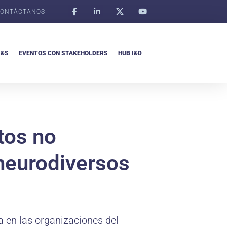
ONTÁCTANOS
I&S
EVENTOS CON STAKEHOLDERS
HUB I&D
tos no
 neurodiversos
a en las organizaciones del