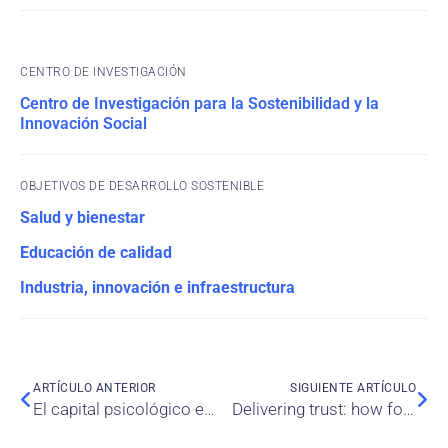
CENTRO DE INVESTIGACIÓN
Centro de Investigación para la Sostenibilidad y la
Innovación Social
OBJETIVOS DE DESARROLLO SOSTENIBLE
Salud y bienestar
Educación de calidad
Industria, innovación e infraestructura
ARTÍCULO ANTERIOR
SIGUIENTE ARTÍCULO
El capital psicológico es un factor clave en el manejo del agotamiento (burnout) y de la continuidad laboral entre los profesionales del sector salud
Delivering trust: how food safety performance drives loyalty across the online ordering journey