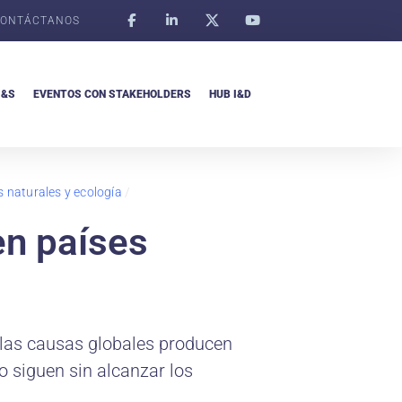
ONTÁCTANOS
I&S
EVENTOS CON STAKEHOLDERS
HUB I&D
 naturales y ecología
/
en países
e las causas globales producen
o siguen sin alcanzar los