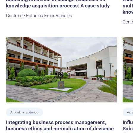
knowledge acquisition process: A case study
mult
know
Centro de Estudios Empresariales
Cent
Artículo académico
Art
Integrating business process management,
Infl
business ethics and normalization of deviance
Subc