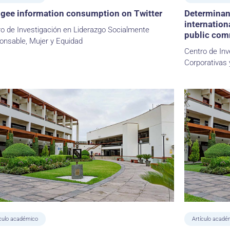
gee information consumption on Twitter
Determinant
internation
o de Investigación en Liderazgo Socialmente
public com
onsable, Mujer y Equidad
Centro de Inv
Corporativas 
ículo académico
Artículo acadé