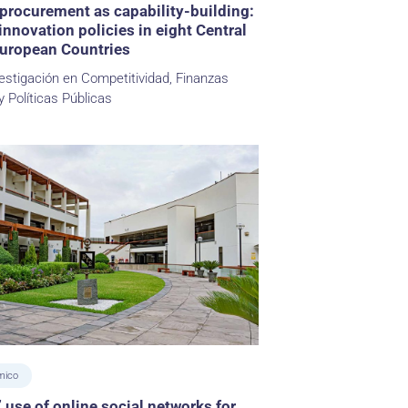
procurement as capability-building:
innovation policies in eight Central
European Countries
estigación en Competitividad, Finanzas
y Políticas Públicas
mico
’ use of online social networks for