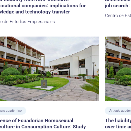
inational companies: implications for
job search:
ledge and technology transfer
Centro de Es
ro de Estudios Empresariales
ículo académico
Artículo acadé
uence of Ecuadorian Homosexual
The liabilit
ulture in Consumption Culture: Study
over time 