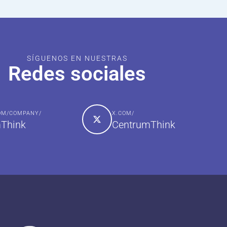
SÍGUENOS EN NUESTRAS
Redes sociales
COM/COMPANY/
X.COM/
Think
CentrumThink