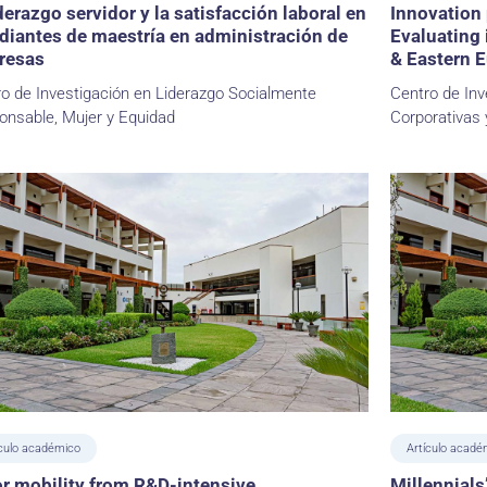
iderazgo servidor y la satisfacción laboral en
Innovation 
diantes de maestría en administración de
Evaluating 
resas
& Eastern 
o de Investigación en Liderazgo Socialmente
Centro de Inv
onsable, Mujer y Equidad
Corporativas 
ículo académico
Artículo acadé
r mobility from R&D-intensive
Millennials