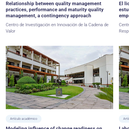
Relationship between quality management
El l
practices, performance and maturity quality
estu
management, a contingency approach
emp
Centro de Investigación en Innovación de la Cadena de
Centr
Valor
Resp
Artículo académico
Art
Modeling influence of change readiness on
Labo